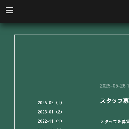
t
o
g
g
l
e
n
a
v
i
g
a
t
i
o
n
2025-05-26 1
スタッフ募
2025-05（1）
2023-01（2）
2022-11（1）
スタッフを募