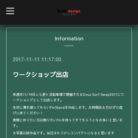
t
o
g
g
l
e
Information
n
a
v
i
g
2017-11-11 11:17:00
a
t
i
ワークショップ出店
o
n
来週末11/18日に七里ヶ浜駐車場で開催されるDeus Surf Swap2017にワ
ークショップとして出店します。
木材に溝を掘ってもらいFinStandを作成します。お時間ある方はぜひ遊
びに来てください！
実際に作りたい方は飾りたいFinを持ってきてもらうとなお良いと思いま
す。
※写真は試作品です。当日はもう少しコンパクトになると思います