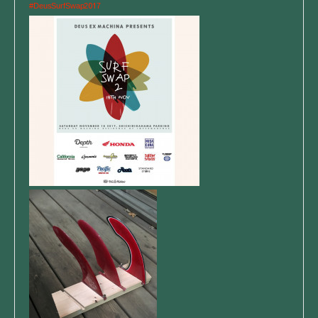
017
#DeusSurfSwap2