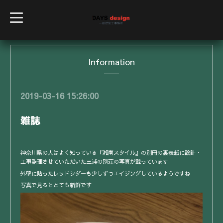
t
o
g
g
l
e
Information
n
a
v
i
g
2019-03-16 15:26:00
a
t
i
雑誌
o
n
神奈川県の人はよく知っている『湘南スタイル』の別冊の裏表紙に設計・
工事監理させていただいた三浦の別荘の写真が載っています
外壁に貼ったレッドシダーも少しずつエイジングしているようですね
写真で見るととても新鮮です