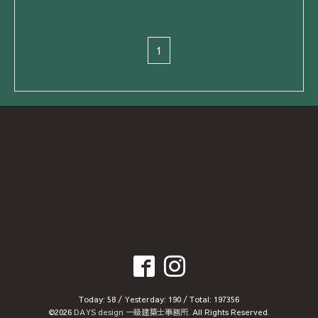
1
Today:
58
/ Yesterday:
190
/ Total:
197356
©2026
DAYS design 一級建築士事務所
. All Rights Reserved.