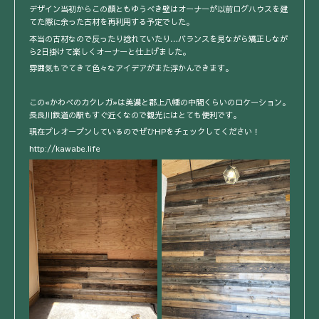
デザイン当初からこの顔ともゆうべき壁はオーナーが以前ログハウスを建
てた際に余った古材を再利用する予定でした。
本当の古材なので反ったり捻れていたり…バランスを見ながら矯正しなが
ら2日掛けて楽しくオーナーと仕上げました。
雰囲気もでてきて色々なアイデアがまた浮かんできます。
この«かわべのカクレガ»は美濃と郡上八幡の中間くらいのロケーション。
長良川鉄道の駅もすぐ近くなので観光にはとても便利です。
現在プレオープンしているのでぜひHPをチェックしてください！
http://kawabe.life