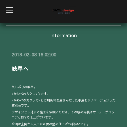
t
o
g
g
l
e
Information
n
a
v
i
g
2018-02-08 18:02:00
a
t
i
岐阜へ
o
n
久しぶりの岐阜。
«かわべのカクレガ»です。
«かわべのカクレガ»とは川魚料理屋さんだった小屋をリノベーションした
貸別荘です。
デザインと下地まで施工を依頼いただき、その後の内装はオーナーがコツ
コツとDIYで仕上げています。
今回は玄関から入った正面の壁の仕上げの手伝いです。