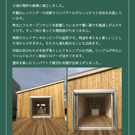
三浦の物件も無事に竣工しました。
外観はレッドシダーの効果でコンパクトながらしっかりと存在を主張して
います。
南北にフルオープンサッシを設置しているので暑い夏でも風通しがよさそ
うです。そして何と言っても開放感がたまりません。
南側のウッドデッキはリビングの延長です。用途を考えると楽しいことし
か浮かんできません。もちろん海も眺めることも出来ます。
内部は余分なものを削ぎ落としとてもシンプルな内装。シンプルがゆえに
ワイルドなパイン無垢フロアーが活きてきます。
週末を楽しむコンパクトで贅沢な空間が出来上がりました。