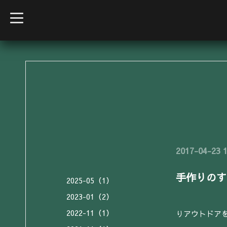
t
o
g
g
l
e
n
a
v
i
g
a
t
i
o
n
2017-04-23 1
手作りのす
2025-05（1）
2023-01（2）
2022-11（1）
りアウトドア