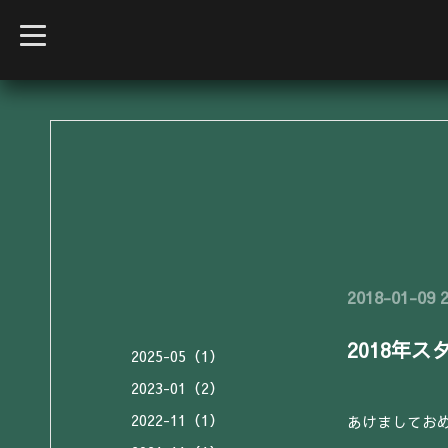
t
o
g
g
l
e
n
a
v
i
g
a
t
i
o
n
2018-01-09 2
2018年ス
2025-05（1）
2023-01（2）
2022-11（1）
あけましてお